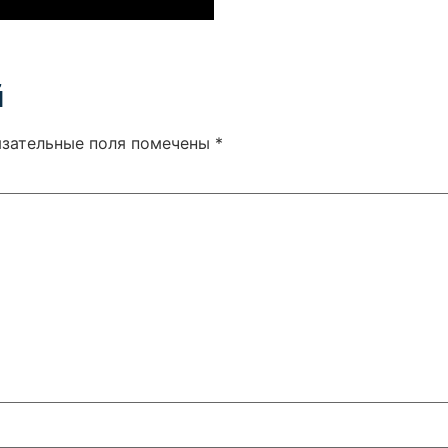
й
язательные поля помечены
*