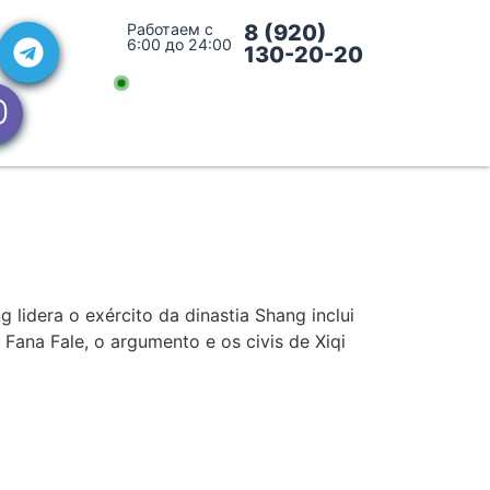
Работаем с
8 (920)
6:00 до 24:00
130-20-20
idera o exército da dinastia Shang inclui
 Fana Fale, o argumento e os civis de Xiqi