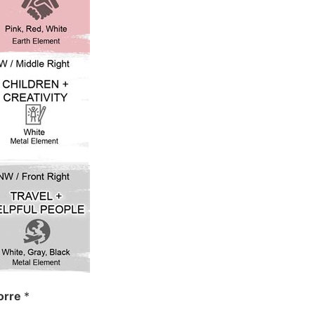
orre
*