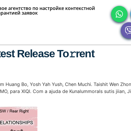
ое агентство по настройке контекстной
арантией заявок
est Release To𝚛rent
 Huang Bo, Yosh Yah Yush, Chen Muchi. Taishit Wen Zhong l
O, para XIQI. Com a ajuda de Kunalummorals sutis jiian, Ji