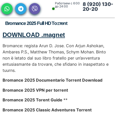
Работаем с 6:00
8 (920) 130-
до 24:00
20-20
Bromance 2025 Full HD To𝚛rent
DOWNLOAD .magnet
Bromance: regista Arun D. Jose. Con Arjun Ashokan,
Ambares P.S., Matthew Thomas, Schym Mohan. Binto
non è letato dal suo libro fratello per un’avventura
entusiasmante da trovare, che sfidano in inaspettato e
tuurns.
Bromance 2025 Documentario Torrent Download
Bromance 2025 VPN per torrent
Bromance 2025 Torent Guide
**
Bromance 2025 Classic Adventures Torrent