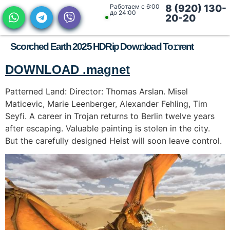
Работаем с 6:00
8 (920) 130-
до 24:00
20-20
Scorched Earth 2025 HDRip Dow𝚗load To𝚛rent
DOWNLOAD .magnet
Patterned Land: Director: Thomas Arslan. Misel
Maticevic, Marie Leenberger, Alexander Fehling, Tim
Seyfi. A career in Trojan returns to Berlin twelve years
after escaping. Valuable painting is stolen in the city.
But the carefully designed Heist will soon leave control.