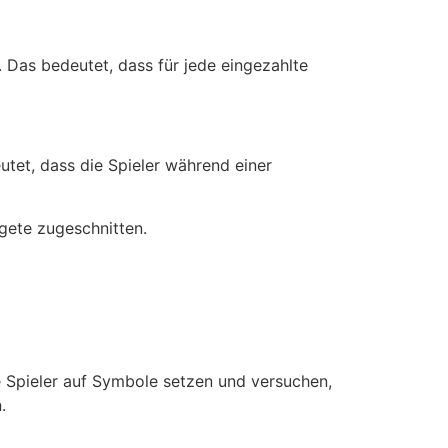
 Das bedeutet, dass für jede eingezahlte
utet, dass die Spieler während einer
dgete zugeschnitten.
 Spieler auf Symbole setzen und versuchen,
.