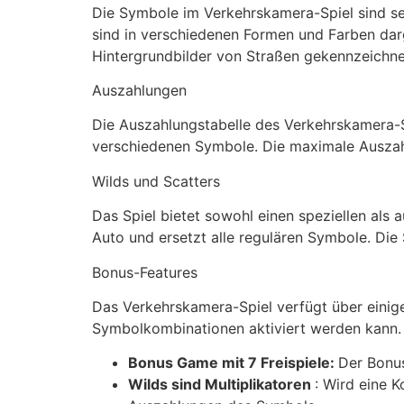
Die Symbole im Verkehrskamera-Spiel sind se
sind in verschiedenen Formen und Farben dar
Hintergrundbilder von Straßen gekennzeichne
Auszahlungen
Die Auszahlungstabelle des Verkehrskamera-Spi
verschiedenen Symbole. Die maximale Auszah
Wilds und Scatters
Das Spiel bietet sowohl einen speziellen als a
Auto und ersetzt alle regulären Symbole. Die
Bonus-Features
Das Verkehrskamera-Spiel verfügt über einige
Symbolkombinationen aktiviert werden kann.
Bonus Game mit 7 Freispiele:
Der Bonus
Wilds sind Multiplikatoren
: Wird eine 