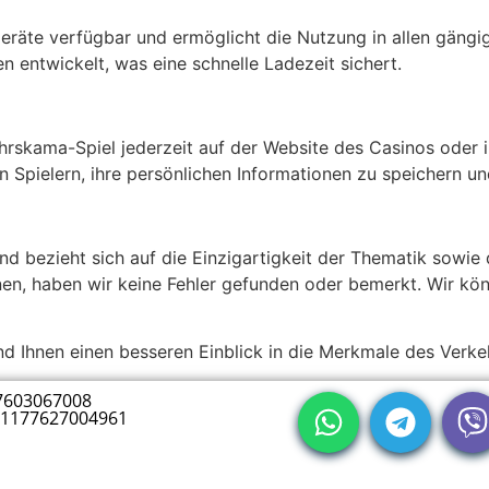
Geräte verfügbar und ermöglicht die Nutzung in allen gäng
 entwickelt, was eine schnelle Ladezeit sichert.
hrskama-Spiel jederzeit auf der Website des Casinos oder 
n Spielern, ihre persönlichen Informationen zu speichern un
und bezieht sich auf die Einzigartigkeit der Thematik sowie
en, haben wir keine Fehler gefunden oder bemerkt. Wir kön
 und Ihnen einen besseren Einblick in die Merkmale des Ver
7603067008
1177627004961