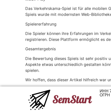
Das Verkehrskama-Spiel ist für alle mobilen 
Spiels wurde mit modernsten Web-Bibliotheken
Spielererfahrung
Die Spieler können ihre Erfahrungen im Verke
registrieren. Diese Plattform ermöglicht es de
Gesamtergebnis
Die Bewertung dieses Spiels ist sehr positiv 
Aspekte etwas unterschiedlich gestalten könn
spielen.
Wir hoffen, dass dieser Artikel hilfreich war
ИНН 
ОГРН 