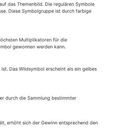
 auf das Themenbild. Die regulären Symbole
sse. Diese Symbolgruppe ist durch farbige
öchsten Multiplikatoren für die
Symbol gewonnen werden kann.
 ist. Das Wildsymbol erscheint als ein gelbes
 der durch die Sammlung bestimmter
lt, erhöht sich der Gewinn entsprechend den