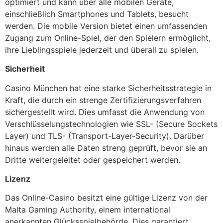
optimiert und kann über alle mobilen Geräte,
einschließlich Smartphones und Tablets, besucht
werden. Die mobile Version bietet einen umfassenden
Zugang zum Online-Spiel, der den Spielern ermöglicht,
ihre Lieblingsspiele jederzeit und überall zu spielen.
Sicherheit
Casino München hat eine starke Sicherheitsstrategie in
Kraft, die durch ein strenge Zertifizierungsverfahren
sichergestellt wird. Dies umfasst die Anwendung von
Verschlüsselungstechnologien wie SSL- (Secure Sockets
Layer) und TLS- (Transport-Layer-Security). Darüber
hinaus werden alle Daten streng geprüft, bevor sie an
Dritte weitergeleitet oder gespeichert werden.
Lizenz
Das Online-Casino besitzt eine gültige Lizenz von der
Malta Gaming Authority, einem international
anerkannten Glücksspielbehörde. Dies garantiert