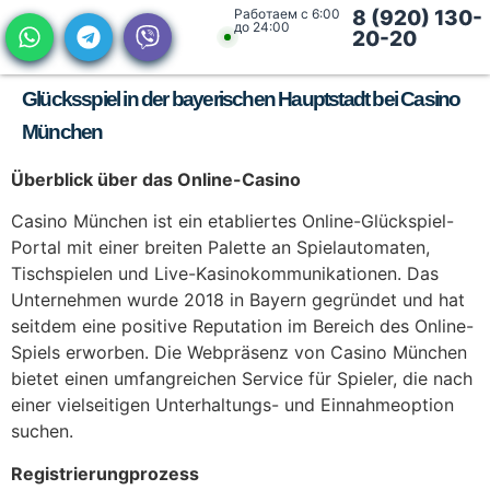
Работаем с 6:00
8 (920) 130-
до 24:00
20-20
Glücksspiel in der bayerischen Hauptstadt bei Casino
München
Überblick über das Online-Casino
Casino München ist ein etabliertes Online-Glückspiel-
Portal mit einer breiten Palette an Spielautomaten,
Tischspielen und Live-Kasinokommunikationen. Das
Unternehmen wurde 2018 in Bayern gegründet und hat
seitdem eine positive Reputation im Bereich des Online-
Spiels erworben. Die Webpräsenz von Casino München
bietet einen umfangreichen Service für Spieler, die nach
einer vielseitigen Unterhaltungs- und Einnahmeoption
suchen.
Registrierungprozess