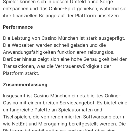
Spieler können sich in diesem Umfeld ohne Sorge
entspannen und das Online-Spiel genießen, während sie
ihre finanziellen Belange auf der Plattform umsetzen.
Performance
Die Leistung von Casino München ist stark ausgeprägt.
Die Webseiten werden schnell geladen und die
Anwendungsfähigkeiten funktionieren reibungslos.
Darüber hinaus zeigt sich eine hohe Genauigkeit bei den
Transaktionen, was die Vertrauenswürdigkeit der
Plattform stärkt.
Zusammenfassung
Insgesamt ist Casino München ein etabliertes Online-
Casino mit einem breiten Serviceangebot. Es bietet eine
umfangreiche Palette an Spielautomaten und
Tischspielen, die von renommierten Softwareanbietern
wie NetEnt und Microgaming bereitgestellt werden. Die
Plattform ist mobil optimiert und verfügt über eine