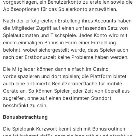
vorgeschlagen, ein Benutzerkonto zu erstellen sowie die
Ablöseoptionen für das Spielerkonto anzuwählen.
Nach der erfolgreichen Erstellung ihres Accounts haben
die Mitglieder Zugriff auf einen umfassenden Satz von
Spielautomaten und Tischspiele. Jedes Konto wird mit
einem einmaligen Bonus in Form einer Einzahlung
belohnt, wobei sichergestellt wurde, dass Spieler auch
nach der Erstbonuszeit keine Probleme haben werden.
Die Mitglieder können dann einfach im Casino
vorbeispazieren und dort spielen; die Plattform bietet
auch eine optimierte Benutzeroberfläche für mobile
Geräte an. So können Spieler jeder Zeit von überall aus
zugreifen, ohne auf einen bestimmten Standort
beschränkt zu sein.
Bonusbetrachtung
Die Spielbank Kurzwort kennt sich mit Bonusroutinen
und ist bekannt dafür, dass sie innovative und attraktive