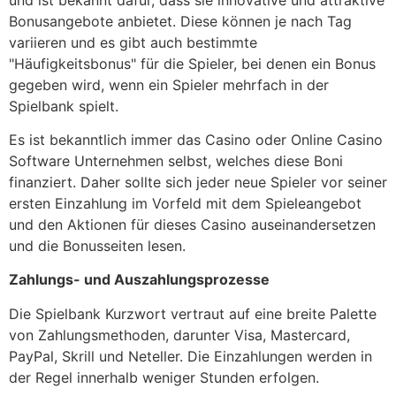
Bonusangebote anbietet. Diese können je nach Tag
variieren und es gibt auch bestimmte
"Häufigkeitsbonus" für die Spieler, bei denen ein Bonus
gegeben wird, wenn ein Spieler mehrfach in der
Spielbank spielt.
Es ist bekanntlich immer das Casino oder Online Casino
Software Unternehmen selbst, welches diese Boni
finanziert. Daher sollte sich jeder neue Spieler vor seiner
ersten Einzahlung im Vorfeld mit dem Spieleangebot
und den Aktionen für dieses Casino auseinandersetzen
und die Bonusseiten lesen.
Zahlungs- und Auszahlungsprozesse
Die Spielbank Kurzwort vertraut auf eine breite Palette
von Zahlungsmethoden, darunter Visa, Mastercard,
PayPal, Skrill und Neteller. Die Einzahlungen werden in
der Regel innerhalb weniger Stunden erfolgen.