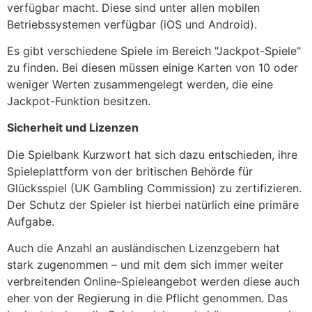
verfügbar macht. Diese sind unter allen mobilen
Betriebssystemen verfügbar (iOS und Android).
Es gibt verschiedene Spiele im Bereich "Jackpot-Spiele"
zu finden. Bei diesen müssen einige Karten von 10 oder
weniger Werten zusammengelegt werden, die eine
Jackpot-Funktion besitzen.
Sicherheit und Lizenzen
Die Spielbank Kurzwort hat sich dazu entschieden, ihre
Spieleplattform von der britischen Behörde für
Glücksspiel (UK Gambling Commission) zu zertifizieren.
Der Schutz der Spieler ist hierbei natürlich eine primäre
Aufgabe.
Auch die Anzahl an ausländischen Lizenzgebern hat
stark zugenommen – und mit dem sich immer weiter
verbreitenden Online-Spieleangebot werden diese auch
eher von der Regierung in die Pflicht genommen. Das