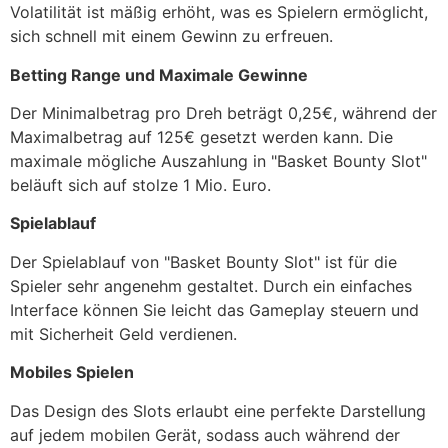
Volatilität ist mäßig erhöht, was es Spielern ermöglicht,
sich schnell mit einem Gewinn zu erfreuen.
Betting Range und Maximale Gewinne
Der Minimalbetrag pro Dreh beträgt 0,25€, während der
Maximalbetrag auf 125€ gesetzt werden kann. Die
maximale mögliche Auszahlung in "Basket Bounty Slot"
beläuft sich auf stolze 1 Mio. Euro.
Spielablauf
Der Spielablauf von "Basket Bounty Slot" ist für die
Spieler sehr angenehm gestaltet. Durch ein einfaches
Interface können Sie leicht das Gameplay steuern und
mit Sicherheit Geld verdienen.
Mobiles Spielen
Das Design des Slots erlaubt eine perfekte Darstellung
auf jedem mobilen Gerät, sodass auch während der