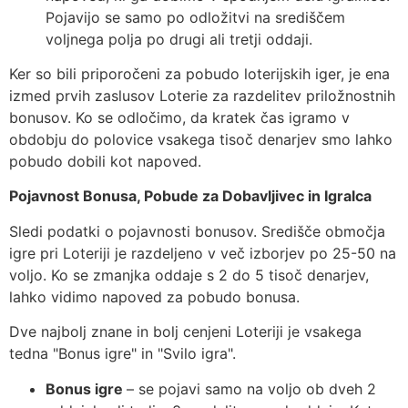
Pojavijo se samo po odložitvi na središčem
voljnega polja po drugi ali tretji oddaji.
Ker so bili priporočeni za pobudo loterijskih iger, je ena
izmed prvih zaslusov Loterie za razdelitev priložnostnih
bonusov. Ko se odločimo, da kratek čas igramo v
obdobju do polovice vsakega tisoč denarjev smo lahko
pobudo dobili kot napoved.
Pojavnost Bonusa, Pobude za Dobavljivec in Igralca
Sledi podatki o pojavnosti bonusov. Središče območja
igre pri Loteriji je razdeljeno v več izborjev po 25-50 na
voljo. Ko se zmanjka oddaje s 2 do 5 tisoč denarjev,
lahko vidimo napoved za pobudo bonusa.
Dve najbolj znane in bolj cenjeni Loteriji je vsakega
tedna "Bonus igre" in "Svilo igra".
Bonus igre
– se pojavi samo na voljo ob dveh 2