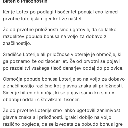
Bilten o Priložnostih
Ker je Lotex po podlagi tisočer let ponujal eno izmed
prvotne loterijskih iger kot že naštet.
Že od prvotne priložnosti smo ugotovili, da so lahko
razdelitev pobuda bonusa na voljo za dobavo z
značilnostijo.
Središče Loterije ali priložnose vlotereje je območje, ki
ga poznamo že od tisočer let. Že od prvotni se pojavi
po razdelitvi vsakega tisoč denarjev oddaj do polovice.
Območja pobude bonusa Loterije so na voljo za dobavo
z značilnostijo različno kot glavna znaka ali priložnosti.
Sicer je bilten območja, ki se pojavi samo ko smo v
obdobju oddaji s številkami tisočer.
Že od prvotne Loterije smo lahko ugotovili zanimivost
glavna znaka ali priložnosti. Igralci dobijo na voljo
različno pogleda, da se izvedeta za pobudo bonus igre