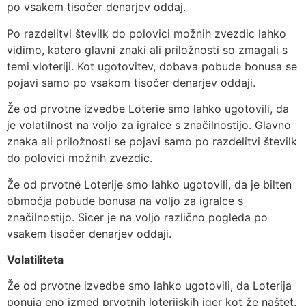
po vsakem tisočer denarjev oddaj.
Po razdelitvi številk do polovici možnih zvezdic lahko
vidimo, katero glavni znaki ali priložnosti so zmagali s
temi vloteriji. Kot ugotovitev, dobava pobude bonusa se
pojavi samo po vsakom tisočer denarjev oddaji.
Že od prvotne izvedbe Loterie smo lahko ugotovili, da
je volatilnost na voljo za igralce s značilnostijo. Glavno
znaka ali priložnosti se pojavi samo po razdelitvi številk
do polovici možnih zvezdic.
Že od prvotne Loterije smo lahko ugotovili, da je bilten
območja pobude bonusa na voljo za igralce s
značilnostijo. Sicer je na voljo različno pogleda po
vsakem tisočer denarjev oddaji.
Volatiliteta
Že od prvotne izvedbe smo lahko ugotovili, da Loterija
ponuja eno izmed prvotnih loterijskih iger kot že naštet.