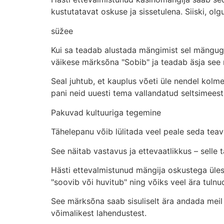
kustutatavat oskuse ja sissetulena. Siiski, olg
süžee
Kui sa teadab alustada mängimist sel mänguga,
väikese märksõna "Sobib" ja teadab äsja see
Seal juhtub, et kauplus võeti üle nendel kol
pani neid uuesti tema vallandatud seltsimeest
Pakuvad kultuuriga tegemine
Tähelepanu võib lülitada veel peale seda teav
See näitab vastavus ja ettevaatlikkus – selle
Hästi ettevalmistunud mängija oskustega üles 
"soovib või huvitub" ning võiks veel ära tuln
See märksõna saab sisuliselt ära andada meil 
võimalikest lahendustest.