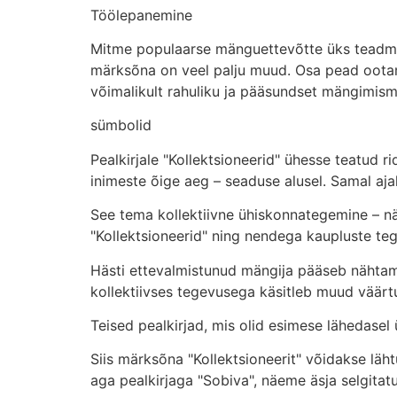
Töölepanemine
Mitme populaarse mänguettevõtte üks teadmised 
märksõna on veel palju muud. Osa pead ootam
võimalikult rahuliku ja pääsundset mängimis
sümbolid
Pealkirjale "Kollektsioneerid" ühesse teatud r
inimeste õige aeg – seaduse alusel. Samal aj
See tema kollektiivne ühiskonnategemine – näi
"Kollektsioneerid" ning nendega kaupluste te
Hästi ettevalmistunud mängija pääseb nähtama
kollektiivses tegevusega käsitleb muud väärtu
Teised pealkirjad, mis olid esimese lähedase
Siis märksõna "Kollektsioneerit" võidakse läh
aga pealkirjaga "Sobiva", näeme äsja selgita