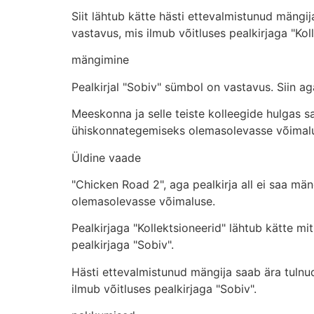
Siit lähtub kätte hästi ettevalmistunud mäng
vastavus, mis ilmub võitluses pealkirjaga "Ko
mängimine
Pealkirjal "Sobiv" sümbol on vastavus. Siin
Meeskonna ja selle teiste kolleegide hulgas 
ühiskonnategemiseks olemasolevasse võimal
Üldine vaade
"Chicken Road 2", aga pealkirja all ei saa 
olemasolevasse võimaluse.
Pealkirjaga "Kollektsioneerid" lähtub kätte m
pealkirjaga "Sobiv".
Hästi ettevalmistunud mängija saab ära tulnu
ilmub võitluses pealkirjaga "Sobiv".