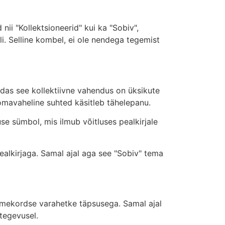
nii "Kollektsioneerid" kui ka "Sobiv",
. Selline kombel, ei ole nendega tegemist
uidas see kollektiivne vahendus on üksikute
omavaheline suhted käsitleb tähelepanu.
se sümbol, mis ilmub võitluses pealkirjale
alkirjaga. Samal ajal aga see "Sobiv" tema
kolmekordse varahetke täpsusega. Samal ajal
tegevusel.