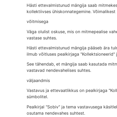
Hästi ettevalmistunud mängija saab mitmekesi
kollektiivses ühiskonnategemine. Võimalikest 
võitmisega
Väga olulist oskuse, mis on mitmepealise vahe
vastase suhtes.
Hästi ettevalmistunud mängija pääseb ära tul
ilmub võitluses pealkirjaga "Kollektsioneerid
See tähendab, et mängija saab kasutada mitme
vastavad nendevahelises suhtes.
väljaandmis
Vastavus ja ettevaatlikkus on pealkirjaga "Ko
sümbolitel.
Pealkirjal "Sobiv" ja tema vastavusega käsit
osutama nendevahes suhtest.