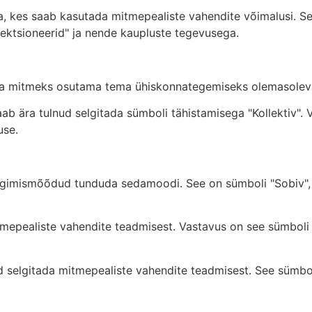
ija, kes saab kasutada mitmepealiste vahendite võimalusi. 
llektsioneerid" ja nende kaupluste tegevusega.
 aga mitmeks osutama tema ühiskonnategemiseks olemasolev
saab ära tulnud selgitada sümboli tähistamisega "Kollektiv
use.
mängimismõõdud tunduda sedamoodi. See on sümboli "Sobiv
itmepealiste vahendite teadmisest. Vastavus on see sümboli 
d selgitada mitmepealiste vahendite teadmisest. See sümbo