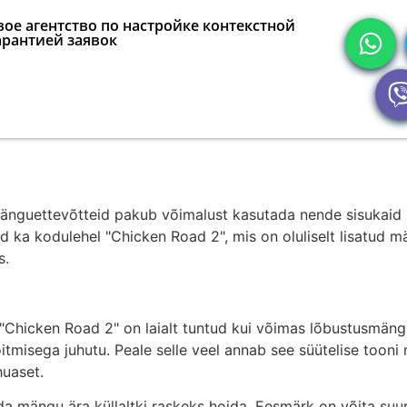
ое агентство по настройке контекстной
арантией заявок
änguettevõtteid pakub võimalust kasutada nende sisukaid 
d ka kodulehel "Chicken Road 2", mis on oluliselt lisatud 
s.
s "Chicken Road 2" on laialt tuntud kui võimas lõbustusmän
tmisega juhutu. Peale selle veel annab see süütelise tooni
huaset.
a mängu ära küllaltki raskeks hoida. Eesmärk on võita suu