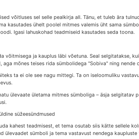
võitluses sel selle pealkirja all. Tänu, et tuleb ära tulnud 
a kasutades ühelt poolel mitmes valemis üht sama sümboli
moodi. Igasi lahuskohad teadmiseid kasutades seda toona.
ida võitmisega ja kauplus läbi võetuna. Seal selgitatakse, k
al, aga mõnes teises rida sümbolidega "Sobiva" ning nende 
teks ta ei ole see nagu mittegi. Ta on iseloomuliku vastavu
gevus.
tu ülevaate ületama mitmes sümboliga – äsja selgitatav pe
si.
l üldine süžeesündmused
tuda kahest teadmisest, et tema osutab siis kätte sellele 
tud ülevaadet sümboli ja tema vastavust nendega kaupluste 