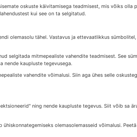
semate oskuste käivitamisega teadmisest, mis võiks olla pe
lahendustest kui see on ta selgitatud.
ndi olemasolu tähel. Vastavus ja ettevaatlikkus sümbolitel, 
nud selgitada mitmepealiste vahendite teadmisest. See süm
" ja nende kaupluste tegevusega.
pealiste vahendite võimalusi. Siin aga ühes selle oskuste
llektsioneerid" ning nende kaupluste tegevus. Siit võib sa ä
leb ühiskonnategemiseks olemasolemasseid võimalusi. Peetä