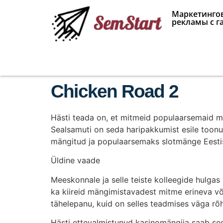
Маркетингов
рекламы с г
Chicken Road 2
Hästi teada on, et mitmeid populaarsemaid m
Sealsamuti on seda haripakkumist esile toonu
mängitud ja populaarsemaks slotmänge Eesti
Üldine vaade
Meeskonnale ja selle teiste kolleegide hulga
ka kiireid mängimistavadest mitme erineva või
tähelepanu, kuid on selles teadmises väga rõ
Hästi ettevalmistunud kasinomängija saab sed