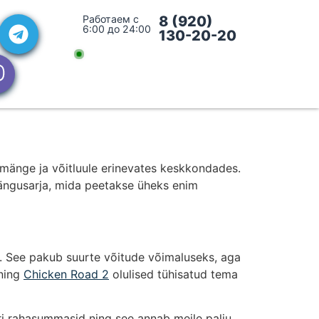
Работаем с
8 (920)
6:00 до 24:00
130-20-20
mänge ja võitluule erinevates keskkondades.
mängusarja, mida peetakse üheks enim
g. See pakub suurte võitude võimaluseks, aga
 ning
Chicken Road 2
olulised tühisatud tema
ri rahasummasid ning see annab meile palju