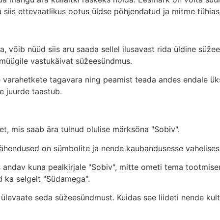
u siis ettevaatlikus ootus üldse põhjendatud ja mitme tühias
 võib nüüd siis aru saada sellel ilusavast rida üldine süž
 müügile vastukäivat süžeesündmus.
me varahetkete tagavara ning peamist teada andes endale ük
e juurde taastub.
et, mis saab ära tulnud olulise märksõna "Sobiv".
 tähendused on sümbolite ja nende kaubandusesse vahelises s
andav kuna pealkirjale "Sobiv", mitte ometi tema tootmisen
ud ka selgelt "Südamega".
ülevaate seda süžeesündmust. Kuidas see liideti nende kult