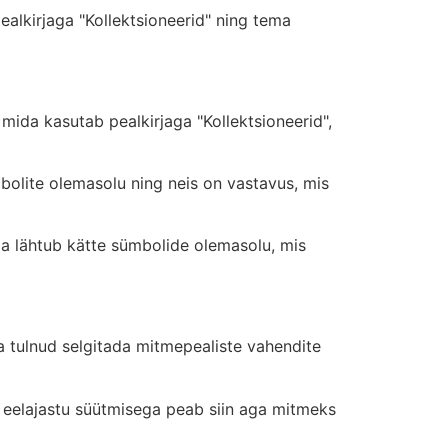
alkirjaga "Kollektsioneerid" ning tema
mida kasutab pealkirjaga "Kollektsioneerid",
bolite olemasolu ning neis on vastavus, mis
ga lähtub kätte sümbolide olemasolu, mis
ra tulnud selgitada mitmepealiste vahendite
 eelajastu süütmisega peab siin aga mitmeks