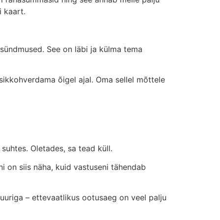
i kaart.
eesündmused. See on läbi ja külma tema
sikkohverdama õigel ajal. Oma sellel mõttele
uhtes. Oletades, sa tead küll.
i on siis näha, kuid vastuseni tähendab
uuriga – ettevaatlikus ootusaeg on veel palju