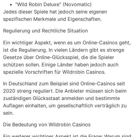
"Wild Robin Deluxe" (Novomatic)
Jedes dieser Spiele hat jedoch seine eigenen
spezifischen Merkmale und Eigenschaften.
Regulierung und Rechtliche Situation
Ein wichtiger Aspekt, wenn es um Online-Casinos geht,
ist die Regulierung. In vielen Ländern gibt es strenge
Gesetze über Online-Glücksspiel, die die Spieler
schützen sollen. Einige Länder haben jedoch auch
spezielle Vorschriften für Wildrobin Casinos.
In Deutschland zum Beispiel sind Online-Casinos seit
2020 streng reguliert. Die Anbieter müssen sich beim
zuständigen Glücksstaat anmelden und bestimmte
Auflagen einhalten, um gesellschaftlich verträglich zu
sein.
Die Bedeutung von Wildrobin Casinos
Ein weiterer wichtiger Aspekt ist die Frage: Warum sind