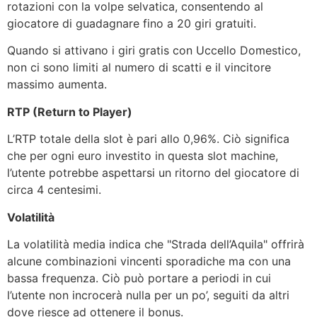
rotazioni con la volpe selvatica, consentendo al
giocatore di guadagnare fino a 20 giri gratuiti.
Quando si attivano i giri gratis con Uccello Domestico,
non ci sono limiti al numero di scatti e il vincitore
massimo aumenta.
RTP (Return to Player)
L’RTP totale della slot è pari allo 0,96%. Ciò significa
che per ogni euro investito in questa slot machine,
l’utente potrebbe aspettarsi un ritorno del giocatore di
circa 4 centesimi.
Volatilità
La volatilità media indica che "Strada dell’Aquila" offrirà
alcune combinazioni vincenti sporadiche ma con una
bassa frequenza. Ciò può portare a periodi in cui
l’utente non incrocerà nulla per un po’, seguiti da altri
dove riesce ad ottenere il bonus.