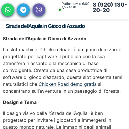
Работаем с 6:00
8 (920) 130-
до 24:00
20-20
Strada dellAquila in Gioco di Azzardo
Strada dell’Aquila in Gioco di Azzardo
La slot machine "Chicken Road" è un gioco di azzardo
progettato per captivare il pubblico con la sua
atmosfera rilassante e la meccanica di base
coinvolgente. Creata da una casa produttrice di
software di gioco d’azzardo, questa slot presenta temi
naturalistici che
Chicken Road demo gratis
si
concentrano sull’avventura in un paesaggio di foresta.
Design e Tema
Il design visivo della "Strada dell’Aquila" è ben
progettato per invitare i giocatori a immergersi in
questo mondo naturale. Le immagini degli animali