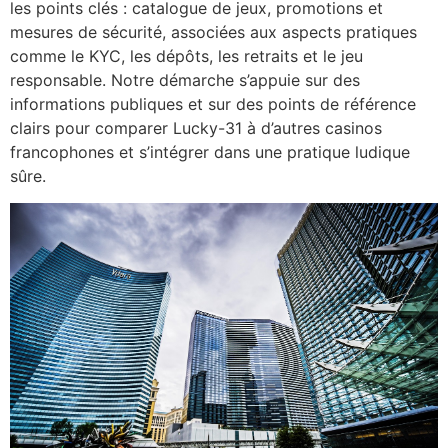
les points clés : catalogue de jeux, promotions et
mesures de sécurité, associées aux aspects pratiques
comme le KYC, les dépôts, les retraits et le jeu
responsable. Notre démarche s’appuie sur des
informations publiques et sur des points de référence
clairs pour comparer Lucky-31 à d’autres casinos
francophones et s’intégrer dans une pratique ludique
sûre.