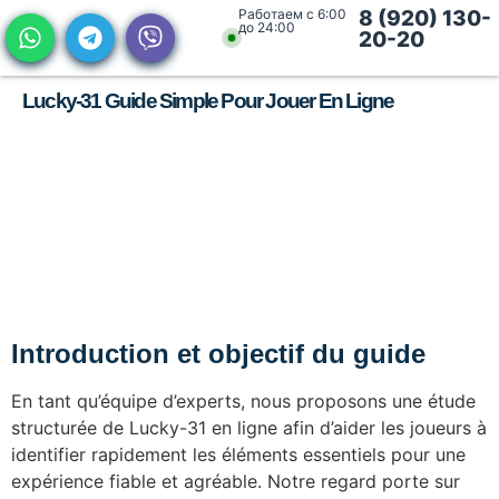
Работаем с 6:00
8 (920) 130-
до 24:00
20-20
Lucky-31 Guide Simple Pour Jouer En Ligne
Introduction et objectif du guide
En tant qu’équipe d’experts, nous proposons une étude
structurée de Lucky-31 en ligne afin d’aider les joueurs à
identifier rapidement les éléments essentiels pour une
expérience fiable et agréable. Notre regard porte sur