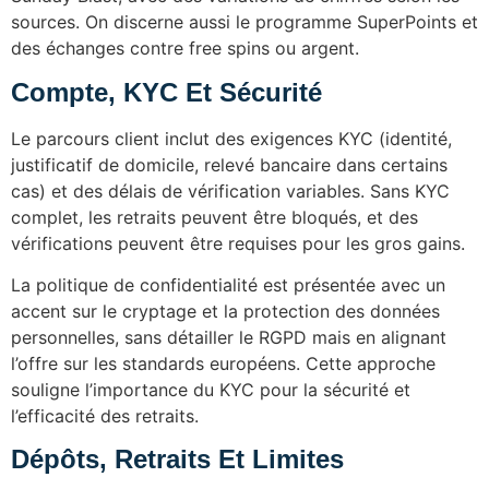
sources. On discerne aussi le programme SuperPoints et
des échanges contre free spins ou argent.
Compte, KYC Et Sécurité
Le parcours client inclut des exigences KYC (identité,
justificatif de domicile, relevé bancaire dans certains
cas) et des délais de vérification variables. Sans KYC
complet, les retraits peuvent être bloqués, et des
vérifications peuvent être requises pour les gros gains.
La politique de confidentialité est présentée avec un
accent sur le cryptage et la protection des données
personnelles, sans détailler le RGPD mais en alignant
l’offre sur les standards européens. Cette approche
souligne l’importance du KYC pour la sécurité et
l’efficacité des retraits.
Dépôts, Retraits Et Limites