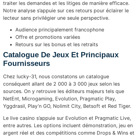
traiter les demandes et les litiges de manière efficace.
Notre analyse s’appuie sur ces retours pour éclairer le
lecteur sans privilégier une seule perspective.
Audience principalement francophone
Offre et promotions variées
Retours sur les bonus et les retraits
Catalogue De Jeux Et Principaux
Fournisseurs
Chez lucky-31, nous constatons un catalogue
conséquent allant de 2 000 à 3 000 jeux selon les
sources. On y retrouve les éditeurs majeurs tels que
NetEnt, Microgaming, Evolution, Pragmatic Play,
Yggdrasil, Play’n GO, Nolimit City, Betsoft et Red Tiger.
Le live casino s’appuie sur Evolution et Pragmatic Live,
entre autres. Les options incluent démonstration, jeu en
argent réel et des compétitions comme Drops & Wins et