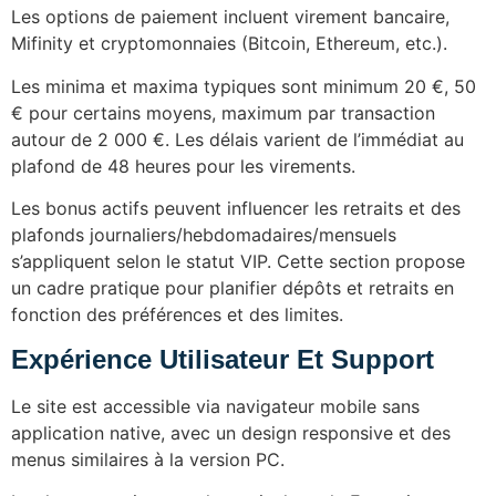
Les options de paiement incluent virement bancaire,
Mifinity et cryptomonnaies (Bitcoin, Ethereum, etc.).
Les minima et maxima typiques sont minimum 20 €, 50
€ pour certains moyens, maximum par transaction
autour de 2 000 €. Les délais varient de l’immédiat au
plafond de 48 heures pour les virements.
Les bonus actifs peuvent influencer les retraits et des
plafonds journaliers/hebdomadaires/mensuels
s’appliquent selon le statut VIP. Cette section propose
un cadre pratique pour planifier dépôts et retraits en
fonction des préférences et des limites.
Expérience Utilisateur Et Support
Le site est accessible via navigateur mobile sans
application native, avec un design responsive et des
menus similaires à la version PC.