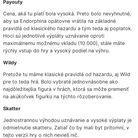
Payouty
Cena, aká tu platí bola vysoká. Preto bolo nevyhnutné,
aby sa Endorphina opätovne vrátila na základné
pravidlá od klasického hazardu a tým teda aj poplatok.
Hoci sú jednotlivé výpláty uznávanie oproti
maximálnemu možnému vkladu (10 000), stále máte
rýchly vstup do hry a vysoký podiel na výhru.
Wildy
Pretože tu máme klasické pravidlá od hazardu, aj Wild
pre to teda hrá. Bolo vybraté jednovnásobne ako
najdôležitejšia figura v hrách, ktorá sa môže premeniť
na akúkoľvek figurku na týchto rôzoberovanie.
Skatter
Jednostrannou výhodou uznávanie a vysoké výplaty je
odmietnutie skatteru. Zatiaľ čo by mali byt prítomní, v
tejto verzii hry o nich nevieš nič.