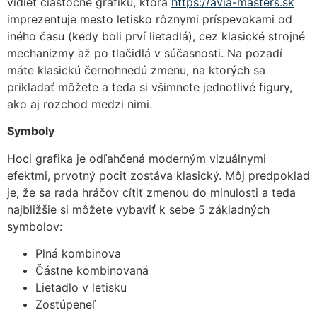
vidieť čiastočne grafiku, ktorá
https://avia-masters.sk
imprezentuje mesto letisko rôznymi príspevokami od
iného času (kedy boli prví lietadlá), cez klasické strojné
mechanizmy až po tlačidlá v súčasnosti. Na pozadí
máte klasickú černohnedú zmenu, na ktorých sa
prikladať môžete a teda si všimnete jednotlivé figury,
ako aj rozchod medzi nimi.
Symboly
Hoci grafika je odľahčená moderným vizuálnymi
efektmi, prvotný pocit zostáva klasický. Môj predpoklad
je, že sa rada hráčov cítiť zmenou do minulosti a teda
najbližšie si môžete vybaviť k sebe 5 základných
symbolov:
Plná kombinova
Částne kombinovaná
Lietadlo v letisku
Zostúpeneľ