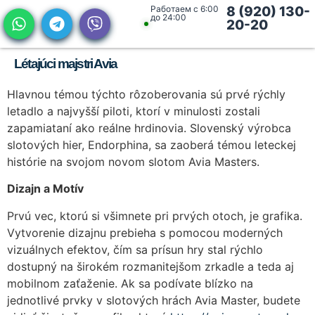
Работаем с 6:00
8 (920) 130-
до 24:00
20-20
Létajúci majstri Avia
Hlavnou témou týchto rôzoberovania sú prvé rýchly
letadlo a najvyšší piloti, ktorí v minulosti zostali
zapamiataní ako reálne hrdinovia. Slovenský výrobca
slotových hier, Endorphina, sa zaoberá témou leteckej
histórie na svojom novom slotom Avia Masters.
Dizajn a Motív
Prvú vec, ktorú si všimnete pri prvých otoch, je grafika.
Vytvorenie dizajnu prebieha s pomocou moderných
vizuálnych efektov, čím sa prísun hry stal rýchlo
dostupný na širokém rozmanitejšom zrkadle a teda aj
mobilnom zaťaženie. Ak sa podívate blízko na
jednotlivé prvky v slotových hrách Avia Master, budete