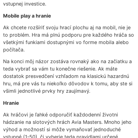
vstupnej investice.
Mobile play a hranie
Ak chcete rozšíriť svoju hrací plochu aj na mobil, nie je
to problém. Hra má plnú podporu pre každého hráča so
všetkými funkiami dostupnými vo forme mobila alebo
počítača.
Na konci môj názor zostáva rovnaký ako na začiatku a
teda vybrať sa vám tu konečne riešenie. Ak máte
dostatok presvedčení vzhľadom na klasickú hazardnú
hru, má pre vás tu niekoľko dôvodov k tomu, aby ste si
všimli jednotlivé prvky hry zaujímavý.
Hranie
Ak hráčovi je ľahké odporučiť každodenní životni
hádzanie na slotových hrách Avia Masters. Mnoho jeho
výhod a možností si môže vymaňovať jednoduché
vstupné (1-50), či vyberie teda pravidlami určené