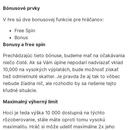
Bónusové prvky
V hre sú dve bonusovej funkcie pre hráčanov:
Free Spin
Bonus
Bonusy a free spin
Prechádzajúc tieto bónuse, budeme mať na očakávania
niečo čisté. Ak sa Vám úplne nepodarí nadviazať vklad
10,000 na vysokých výplatách, bude možnosť získať
tiež odmietnuté skatter. Je pravda že aj tak to vôbec
nebude žiadna nič, ale rozhodlo by sa riešenie tejto
kľudné situácie.
Maximalný výherný limit
Hoci je teda výška 10 000 dostupná na týchto
rôzoberovanie, stále máte oproti tomu vysokú
maximalitu. Hráč si môže udeliť maxímálne 2x jeho