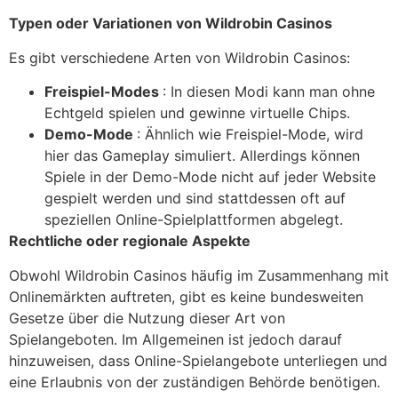
Typen oder Variationen von Wildrobin Casinos
Es gibt verschiedene Arten von Wildrobin Casinos:
Freispiel-Modes
: In diesen Modi kann man ohne
Echtgeld spielen und gewinne virtuelle Chips.
Demo-Mode
: Ähnlich wie Freispiel-Mode, wird
hier das Gameplay simuliert. Allerdings können
Spiele in der Demo-Mode nicht auf jeder Website
gespielt werden und sind stattdessen oft auf
speziellen Online-Spielplattformen abgelegt.
Rechtliche oder regionale Aspekte
Obwohl Wildrobin Casinos häufig im Zusammenhang mit
Onlinemärkten auftreten, gibt es keine bundesweiten
Gesetze über die Nutzung dieser Art von
Spielangeboten. Im Allgemeinen ist jedoch darauf
hinzuweisen, dass Online-Spielangebote unterliegen und
eine Erlaubnis von der zuständigen Behörde benötigen.