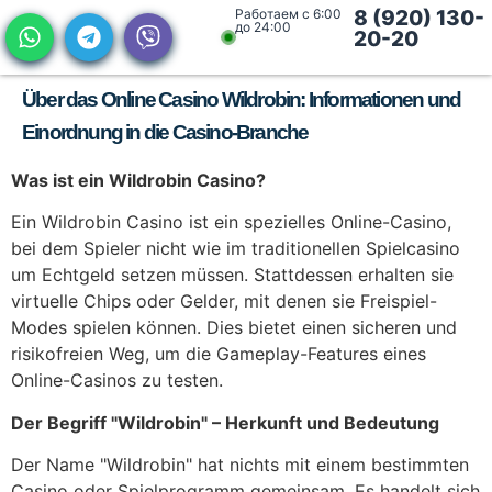
Работаем с 6:00
8 (920) 130-
до 24:00
20-20
Über das Online Casino Wildrobin: Informationen und
Einordnung in die Casino-Branche
Was ist ein Wildrobin Casino?
Ein Wildrobin Casino ist ein spezielles Online-Casino,
bei dem Spieler nicht wie im traditionellen Spielcasino
um Echtgeld setzen müssen. Stattdessen erhalten sie
virtuelle Chips oder Gelder, mit denen sie Freispiel-
Modes spielen können. Dies bietet einen sicheren und
risikofreien Weg, um die Gameplay-Features eines
Online-Casinos zu testen.
Der Begriff "Wildrobin" – Herkunft und Bedeutung
Der Name "Wildrobin" hat nichts mit einem bestimmten
Casino oder Spielprogramm gemeinsam. Es handelt sich