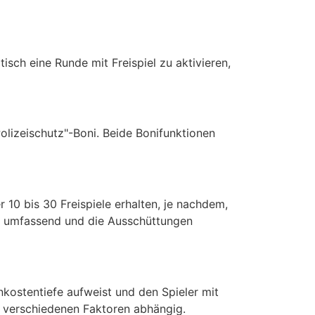
isch eine Runde mit Freispiel zu aktivieren,
olizeischutz"-Boni. Beide Bonifunktionen
r 10 bis 30 Freispiele erhalten, je nachdem,
t umfassend und die Ausschüttungen
nkostentiefe aufweist und den Spieler mit
n verschiedenen Faktoren abhängig.