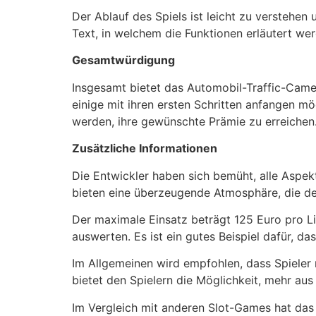
Der Ablauf des Spiels ist leicht zu verstehen
Text, in welchem die Funktionen erläutert we
Gesamtwürdigung
Insgesamt bietet das Automobil-Traffic-Camer
einige mit ihren ersten Schritten anfangen mö
werden, ihre gewünschte Prämie zu erreichen
Zusätzliche Informationen
Die Entwickler haben sich bemüht, alle Aspekt
bieten eine überzeugende Atmosphäre, die dem 
Der maximale Einsatz beträgt 125 Euro pro L
auswerten. Es ist ein gutes Beispiel dafür, 
Im Allgemeinen wird empfohlen, dass Spieler
bietet den Spielern die Möglichkeit, mehr au
Im Vergleich mit anderen Slot-Games hat das 