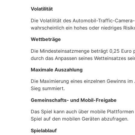
Volatilität
Die Volatilität des Automobil-Traffic-Camera
wahrscheinlich ein hohes oder niedriges Risi
Wettbeträge
Die Mindesteinsatzmenge beträgt 0,25 Euro pr
durch das Anpassen seines Wetteinsatzes sei
Maximale Auszahlung
Die Maximierung eines einzelnen Gewinns im 
Sieg summiert.
Gemeinschafts- und Mobil-Freigabe
Das Spiel kann auch über mobile Plattformen
Spiel auf den mobilen Geräten abzufragen.
Spielablauf