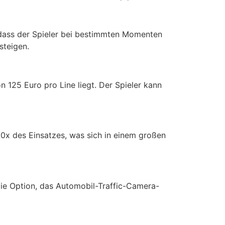
, dass der Spieler bei bestimmten Momenten
steigen.
 125 Euro pro Line liegt. Der Spieler kann
0x des Einsatzes, was sich in einem großen
die Option, das Automobil-Traffic-Camera-