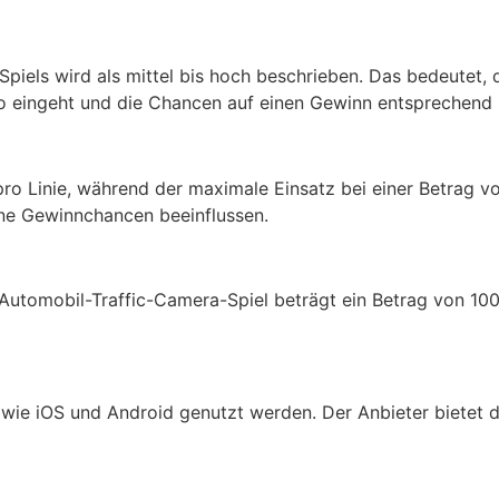
-Spiels wird als mittel bis hoch beschrieben. Das bedeutet
ko eingeht und die Chancen auf einen Gewinn entsprechend 
o Linie, während der maximale Einsatz bei einer Betrag von
ne Gewinnchancen beeinflussen.
Automobil-Traffic-Camera-Spiel beträgt ein Betrag von 100
 wie iOS und Android genutzt werden. Der Anbieter bietet 