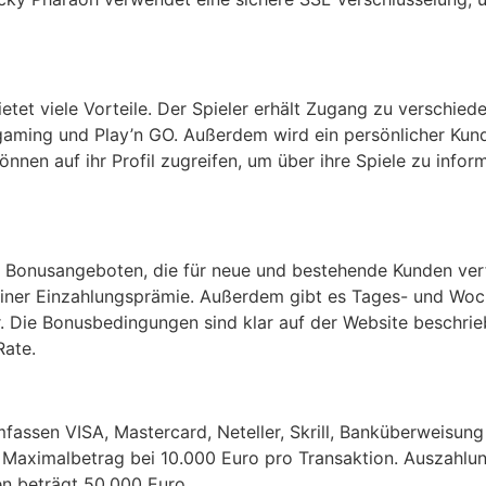
ietet viele Vorteile. Der Spieler erhält Zugang zu verschie
aming und Play’n GO. Außerdem wird ein persönlicher Kunde
nen auf ihr Profil zugreifen, um über ihre Spiele zu info
n Bonusangeboten, die für neue und bestehende Kunden ver
iner Einzahlungsprämie. Außerdem gibt es Tages- und Woch
r. Die Bonusbedingungen sind klar auf der Website beschrieb
Rate.
ssen VISA, Mastercard, Neteller, Skrill, Banküberweisung 
r Maximalbetrag bei 10.000 Euro pro Transaktion. Auszahl
en beträgt 50.000 Euro.