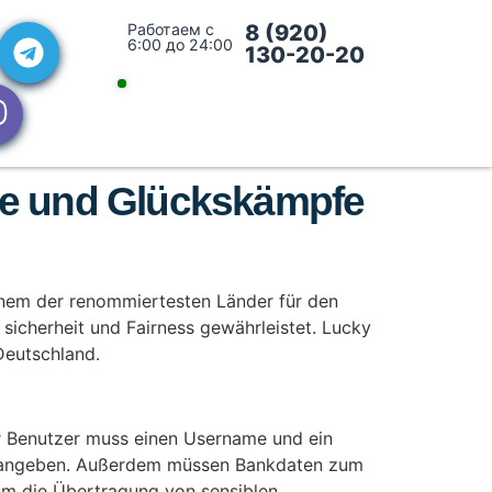
Работаем с
8 (920)
6:00 до 24:00
130-20-20
gie und Glückskämpfe
einem der renommiertesten Länder für den
icherheit und Fairness gewährleistet. Lucky
Deutschland.
er Benutzer muss einen Username und ein
e angeben. Außerdem müssen Bankdaten zum
um die Übertragung von sensiblen