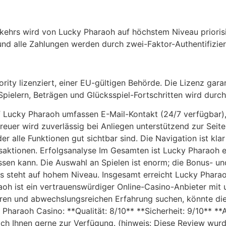
rkehrs wird von Lucky Pharaoh auf höchstem Niveau priori
 und alle Zahlungen werden durch zwei-Faktor-Authentifizier
ity lizenziert, einer EU-gültigen Behörde. Die Lizenz garant
ielern, Beträgen und Glücksspiel-Fortschritten wird durch
 Lucky Pharaoh umfassen E-Mail-Kontakt (24/7 verfügbar),
treuer wird zuverlässig bei Anliegen unterstützend zur Seit
er alle Funktionen gut sichtbar sind. Die Navigation ist klar
saktionen. Erfolgsanalyse Im Gesamten ist Lucky Pharaoh ei
ssen kann. Die Auswahl an Spielen ist enorm; die Bonus- u
 steht auf hohem Niveau. Insgesamt erreicht Lucky Pharaoh
araoh ist ein vertrauenswürdiger Online-Casino-Anbieter mi
heren und abwechslungsreichen Erfahrung suchen, könnte die
haraoh Casino: **Qualität: 8/10** **Sicherheit: 9/10** **At
ch Ihnen gerne zur Verfügung. (hinweis: Diese Review wurde 