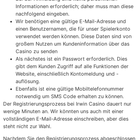
Informationen erforderlich; daher muss man diese
nachfolgend eingeben.
Wir benötigen eine gültige E-Mail-Adresse und
einen Benutzernamen, die für unser Spielerkonto
verwendet werden können. Diese Daten sind von
großem Nutzen um Kundeninformation über das
Casino zu senden
Als nächstes ist ein Passwort erforderlich. Dies
gibt dem Kunden Zugriff auf alle Funktionen der
Website, einschließlich Kontomeldung und -
auflösung.
Ebenfalls ist eine gültige Mobiltelefonnummer
notwendig um SMS Code erhalten zu können.
Der Registrierungsprozess bei Irwin Casino dauert nur
wenige Minuten an. Wir könnten uns auch mit einer
vollständigen E-Mail-Adresse einschreiben, aber dies
steht nicht zur Wahl.
Nachdem Sie den Registrierungsprozess abgeschlossen