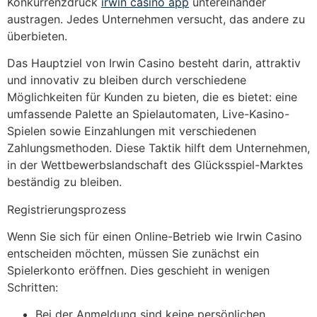
Konkurrenzdruck
irwin casino app
untereinander
austragen. Jedes Unternehmen versucht, das andere zu
überbieten.
Das Hauptziel von Irwin Casino besteht darin, attraktiv
und innovativ zu bleiben durch verschiedene
Möglichkeiten für Kunden zu bieten, die es bietet: eine
umfassende Palette an Spielautomaten, Live-Kasino-
Spielen sowie Einzahlungen mit verschiedenen
Zahlungsmethoden. Diese Taktik hilft dem Unternehmen,
in der Wettbewerbslandschaft des Glücksspiel-Marktes
beständig zu bleiben.
Registrierungsprozess
Wenn Sie sich für einen Online-Betrieb wie Irwin Casino
entscheiden möchten, müssen Sie zunächst ein
Spielerkonto eröffnen. Dies geschieht in wenigen
Schritten:
Bei der Anmeldung sind keine persönlichen