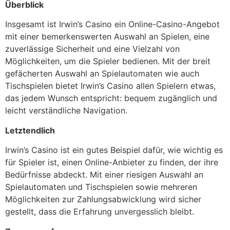
Überblick
Insgesamt ist Irwin’s Casino ein Online-Casino-Angebot
mit einer bemerkenswerten Auswahl an Spielen, eine
zuverlässige Sicherheit und eine Vielzahl von
Möglichkeiten, um die Spieler bedienen. Mit der breit
gefächerten Auswahl an Spielautomaten wie auch
Tischspielen bietet Irwin’s Casino allen Spielern etwas,
das jedem Wunsch entspricht: bequem zugänglich und
leicht verständliche Navigation.
Letztendlich
Irwin’s Casino ist ein gutes Beispiel dafür, wie wichtig es
für Spieler ist, einen Online-Anbieter zu finden, der ihre
Bedürfnisse abdeckt. Mit einer riesigen Auswahl an
Spielautomaten und Tischspielen sowie mehreren
Möglichkeiten zur Zahlungsabwicklung wird sicher
gestellt, dass die Erfahrung unvergesslich bleibt.