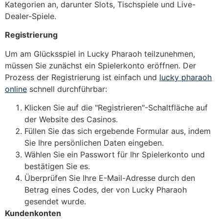
Kategorien an, darunter Slots, Tischspiele und Live-
Dealer-Spiele.
Registrierung
Um am Glücksspiel in Lucky Pharaoh teilzunehmen,
müssen Sie zunächst ein Spielerkonto eröffnen. Der
Prozess der Registrierung ist einfach und
lucky pharaoh
online
schnell durchführbar:
Klicken Sie auf die "Registrieren"-Schaltfläche auf
der Website des Casinos.
Füllen Sie das sich ergebende Formular aus, indem
Sie Ihre persönlichen Daten eingeben.
Wählen Sie ein Passwort für Ihr Spielerkonto und
bestätigen Sie es.
Überprüfen Sie Ihre E-Mail-Adresse durch den
Betrag eines Codes, der von Lucky Pharaoh
gesendet wurde.
Kundenkonten