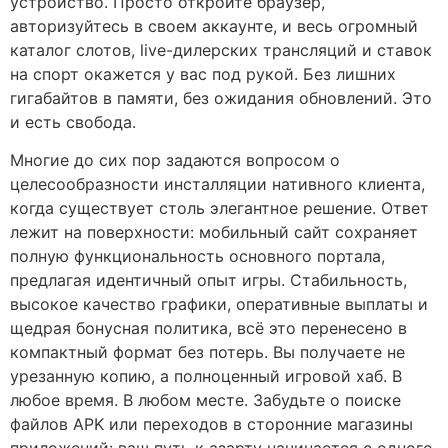
устройство. Просто откройте браузер,
авторизуйтесь в своем аккаунте, и весь огромный
каталог слотов, live-дилерских трансляций и ставок
на спорт окажется у вас под рукой. Без лишних
гигабайтов в памяти, без ожидания обновлений. Это
и есть свобода.
Многие до сих пор задаются вопросом о
целесообразности инсталляции нативного клиента,
когда существует столь элегантное решение. Ответ
лежит на поверхности: мобильный сайт сохраняет
полную функциональность основного портала,
предлагая идентичный опыт игры. Стабильность,
высокое качество графики, оперативные выплаты и
щедрая бонусная политика, всё это перенесено в
компактный формат без потерь. Вы получаете не
урезанную копию, а полноценный игровой хаб. В
любое время. В любом месте. Забудьте о поиске
файлов APK или переходов в сторонние магазины