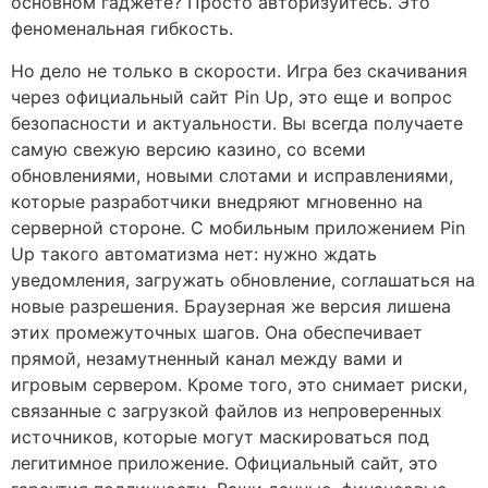
основном гаджете? Просто авторизуйтесь. Это
феноменальная гибкость.
Но дело не только в скорости. Игра без скачивания
через официальный сайт Pin Up, это еще и вопрос
безопасности и актуальности. Вы всегда получаете
самую свежую версию казино, со всеми
обновлениями, новыми слотами и исправлениями,
которые разработчики внедряют мгновенно на
серверной стороне. С мобильным приложением Pin
Up такого автоматизма нет: нужно ждать
уведомления, загружать обновление, соглашаться на
новые разрешения. Браузерная же версия лишена
этих промежуточных шагов. Она обеспечивает
прямой, незамутненный канал между вами и
игровым сервером. Кроме того, это снимает риски,
связанные с загрузкой файлов из непроверенных
источников, которые могут маскироваться под
легитимное приложение. Официальный сайт, это