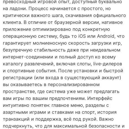
превосходный игровой опыт, доступный буквально
на ладони. Процесс начинается с простого, но
критически важного шага, скачивания официального
клиента. В отличие от браузерной версии, нативное
приложение оптимизировано под конкретную
операционную систему, будь то iOS или Android, что
гарантирует молниеносную скорость загрузки игр,
безупречную стабильность даже при неидеальном
интернет-соединении и полный доступ ко всему
каталогу развлечений, включая слоты, live-дилеров
и спортивные события. После установки и быстрой
регистрации (или входа в существующий аккаунт)
вы оказываетесь в персонализированном
пространстве, где система уже может предлагать
вам игры по вашим предпочтениям. Интерфейс
интуитивно понятен: главное меню, разделы с
азартными играми и ставками на спорт, история
транзакций и поддержка, всё под рукой. Важно
подчеркнуть, что для максимальной безопасности и