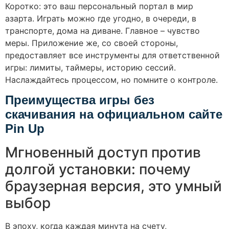
Коротко: это ваш персональный портал в мир
азарта. Играть можно где угодно, в очереди, в
транспорте, дома на диване. Главное – чувство
меры. Приложение же, со своей стороны,
предоставляет все инструменты для ответственной
игры: лимиты, таймеры, историю сессий.
Наслаждайтесь процессом, но помните о контроле.
Преимущества игры без
скачивания на официальном сайте
Pin Up
Мгновенный доступ против
долгой установки: почему
браузерная версия, это умный
выбор
В эпоху, когда каждая минута на счету,