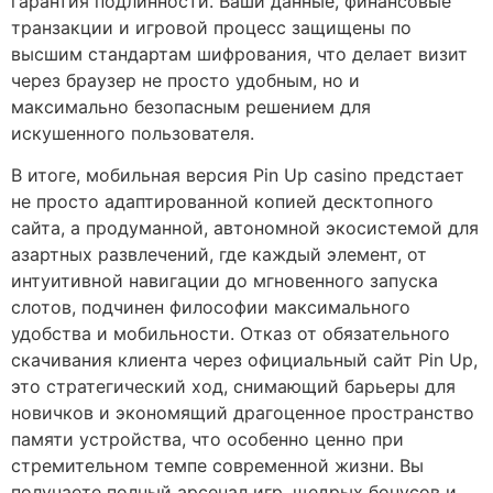
гарантия подлинности. Ваши данные, финансовые
транзакции и игровой процесс защищены по
высшим стандартам шифрования, что делает визит
через браузер не просто удобным, но и
максимально безопасным решением для
искушенного пользователя.
В итоге, мобильная версия Pin Up casino предстает
не просто адаптированной копией десктопного
сайта, а продуманной, автономной экосистемой для
азартных развлечений, где каждый элемент, от
интуитивной навигации до мгновенного запуска
слотов, подчинен философии максимального
удобства и мобильности. Отказ от обязательного
скачивания клиента через официальный сайт Pin Up,
это стратегический ход, снимающий барьеры для
новичков и экономящий драгоценное пространство
памяти устройства, что особенно ценно при
стремительном темпе современной жизни. Вы
получаете полный арсенал игр, щедрых бонусов и