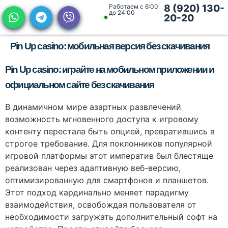
Работаем с 6:00
8 (920) 130-
до 24:00
20-20
Pin Up casino: мобильная версия без скачивания
Pin Up casino: играйте на мобильном приложении и
официальном сайте без скачивания
В динамичном мире азартных развлечений
возможность мгновенного доступа к игровому
контенту перестала быть опцией, превратившись в
строгое требование. Для поклонников популярной
игровой платформы этот императив был блестяще
реализован через адаптивную веб-версию,
оптимизированную для смартфонов и планшетов.
Этот подход кардинально меняет парадигму
взаимодействия, освобождая пользователя от
необходимости загружать дополнительный софт на