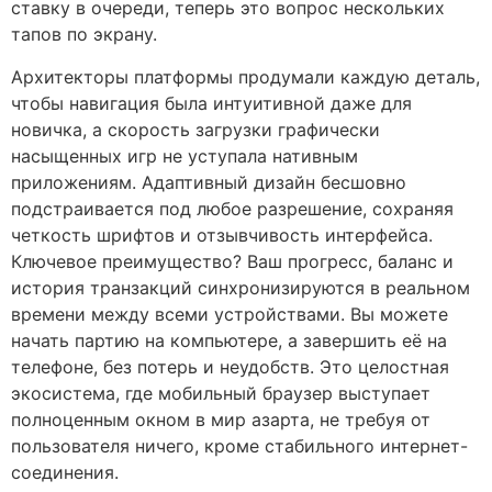
ставку в очереди, теперь это вопрос нескольких
тапов по экрану.
Архитекторы платформы продумали каждую деталь,
чтобы навигация была интуитивной даже для
новичка, а скорость загрузки графически
насыщенных игр не уступала нативным
приложениям. Адаптивный дизайн бесшовно
подстраивается под любое разрешение, сохраняя
четкость шрифтов и отзывчивость интерфейса.
Ключевое преимущество? Ваш прогресс, баланс и
история транзакций синхронизируются в реальном
времени между всеми устройствами. Вы можете
начать партию на компьютере, а завершить её на
телефоне, без потерь и неудобств. Это целостная
экосистема, где мобильный браузер выступает
полноценным окном в мир азарта, не требуя от
пользователя ничего, кроме стабильного интернет-
соединения.