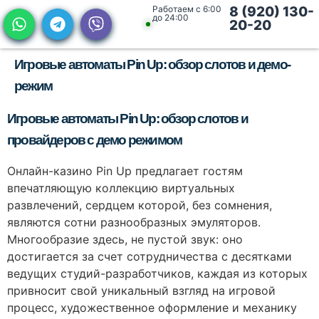
Работаем с 6:00
8 (920) 130-
до 24:00
20-20
Игровые автоматы Pin Up: обзор слотов и демо-
режим
Игровые автоматы Pin Up: обзор слотов и
провайдеров с демо режимом
Онлайн-казино Pin Up предлагает гостям
впечатляющую коллекцию виртуальных
развлечений, сердцем которой, без сомнения,
являются сотни разнообразных эмуляторов.
Многообразие здесь, не пустой звук: оно
достигается за счет сотрудничества с десятками
ведущих студий-разработчиков, каждая из которых
привносит свой уникальный взгляд на игровой
процесс, художественное оформление и механику