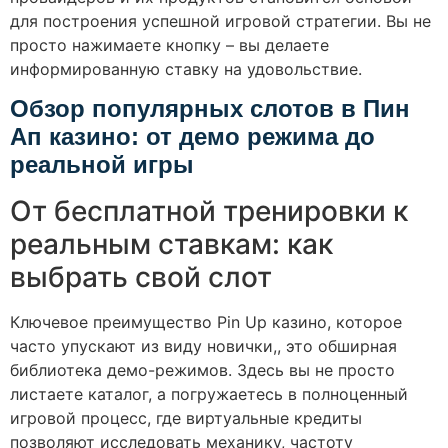
для построения успешной игровой стратегии. Вы не
просто нажимаете кнопку – вы делаете
информированную ставку на удовольствие.
Обзор популярных слотов в Пин
Ап казино: от демо режима до
реальной игры
От бесплатной тренировки к
реальным ставкам: как
выбрать свой слот
Ключевое преимущество Pin Up казино, которое
часто упускают из виду новички,, это обширная
библиотека демо-режимов. Здесь вы не просто
листаете каталог, а погружаетесь в полноценный
игровой процесс, где виртуальные кредиты
позволяют исследовать механику, частоту