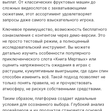
выплат. От классических фруктовых машин до
сложных видеослотов с захватывающими
сюжетами, этот ассортимент удовлетворяет
запросы даже самого взыскательного игрока.
Ключевое преимущество, возможность бесплатного
ознакомления с контентом через демо-версии. Это
не просто тестовый режим, а полноценный
исследовательский инструмент. Вы можете
детально изучить особенности популярного
приключенческого слота «Книга Мертвых» или
оценить напряженность ожидания в играх с
растущим, кумулятивным выигрышем, где один спин
способен изменить всё. Такой подход позволяет не
только понять правила, но и прочувствовать
атмосферу, не рискуя собственными средствами.
Таким образом, платформа создает идеальные
условия для осознанного выбора. Глубокий анализ
провайдеров и их продуктов становится основой